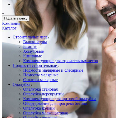
Подать заявку
Компания
Каталог
Строительные леса
Вышки-туры
Рамные
Хомутовые
Клиновые
Комплектующие для строительных лесов
Подмости строительные
Подмости малярные и слесарные
Помосты малярные
Столики малярные
Опалубка
Опалубка стеновая
Опалубка перекрытий
Комплектующие для щитовой опалубки
Оборудование для прогрева бетона
Опалубка колонн
Опалубка мелкощитовая
Опалубка щитовая