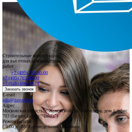
Строительные конструкции
для высотных и монолитных
работ
+7 (495) 765-80-00
+7 (495) 765-80-00
+7 (926) 690-29-79
Заказать звонок
E-mail
info@zavodsl.ru
Адрес
Московская область, г. Жуковский, ул. Мясищева, дом 1, офис
703 (Бизнес-центр "Чайка")
Режим работы
с 9:00 до 18:00 понедельник - пятница