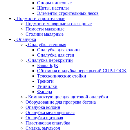
Опоры винтовые
Щиты, настилы
Элементы строительных лесов
Подмости строительные
Подмости малярные и слесарные
Помосты малярные
Столики малярные
Опалубка
Опалубка стеновая
Опалубка для колонн
Опалубка для стен
Опалубка перекрытий
Балка БДК
Объемная опалубка перекрытий CUP-LOCK
Телескопические стойки
Треноги
Унивилки
Фанера
Комплектующие для щитовой опалубки
Оборудование для прогрева бетона
Опалубка колонн
Опалубка мелкощитовая
Опалубка щитовая
Пластиковая опалубка
Смазка, эмульсол