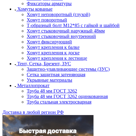
Фиксаторы арматуры
Хомуты кованые
Хомут неповоротный (глухой)
Хомут поворотный
Т-образный болт М12*85 с гайкой и шайбой
Хомут стыковочный наружный 48мм
Хомут стыковочный внутренний
Хомут фиксирующий
Хомут крепления к балке
Хомут крепления к доске
Хомут крепления к лестнице
Тент, Сетка, Брезент, ЗУС
Защитно-улавливающие системы (ЗУС)
Сетка защитная затеняющая
Укрывные материалы
Металлопрокат
Труба 48 мм ГОСТ 3262
Труба 48 мм ГОСТ 3262 оцинкованная
Труба стальная электросварная
Доставка в любой регион РФ