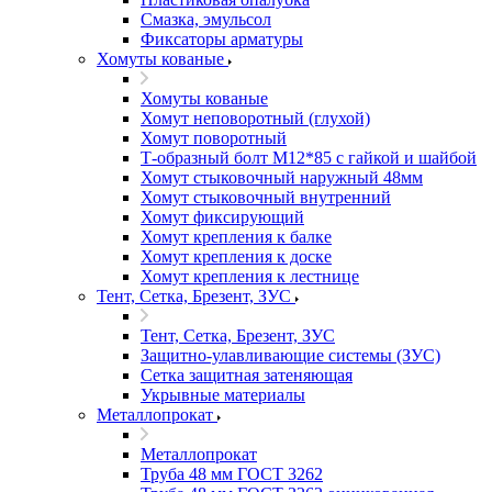
Смазка, эмульсол
Фиксаторы арматуры
Хомуты кованые
Хомуты кованые
Хомут неповоротный (глухой)
Хомут поворотный
Т-образный болт М12*85 с гайкой и шайбой
Хомут стыковочный наружный 48мм
Хомут стыковочный внутренний
Хомут фиксирующий
Хомут крепления к балке
Хомут крепления к доске
Хомут крепления к лестнице
Тент, Сетка, Брезент, ЗУС
Тент, Сетка, Брезент, ЗУС
Защитно-улавливающие системы (ЗУС)
Сетка защитная затеняющая
Укрывные материалы
Металлопрокат
Металлопрокат
Труба 48 мм ГОСТ 3262