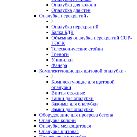
Опалубка для колонн
Опалубка для стен
Опалубка перекрытий
Опалубка перекрытий
Балка БДК
Объемная опалубка перекрытий CUP-
LOCK
Телескопические стойки
Треноги
Унивилки
Фанера
Комплектующие для щитовой опалубки
Комплектующие для щитовой
опалубки
Винты стяжные
Гайки для опалубки
Зажимы для опалубки
Замки для опалубки
Оборудование для прогрева бетона
Опалубка колонн
Опалубка мелкощитовая
Опалубка щитовая
Пластиковая опалубка