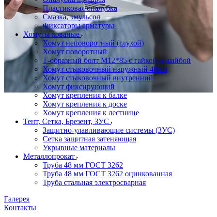
Пластиковая опалубка
Смазка, эмульсол
Фиксаторы арматуры
Хомуты кованые
Хомут неповоротный (глухой)
Хомут поворотный
Т-образный болт М12*85 с гайкой и шайбой
Хомут стыковочный наружный 48мм
Хомут стыковочный внутренний
Хомут фиксирующий
Хомут крепления к балке
Хомут крепления к доске
Хомут крепления к лестнице
Тент, Сетка, Брезент, ЗУС
Защитно-улавливающие системы (ЗУС)
Сетка защитная затеняющая
Укрывные материалы
Металлопрокат
Труба 48 мм ГОСТ 3262
Труба 48 мм ГОСТ 3262 оцинкованная
Труба стальная электросварная
Галерея
Контакты