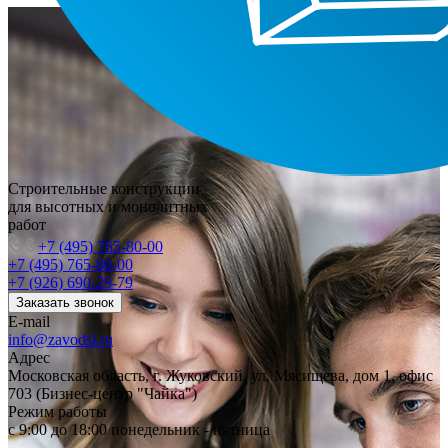
Строительные конструкции
для высотных и монолитных
работ
+7 (495) 765-80-00
+7 (495) 765-80-00
+7 (926) 690-29-79
Заказать звонок
E-mail
info@zavodsl.ru
Адрес
Московская область, г. Жуковский, ул. Мясищева, дом 1, офис
703 (Бизнес-центр "Чайка")
Режим работы
с 9:00 до 18:00 понедельник - пятница