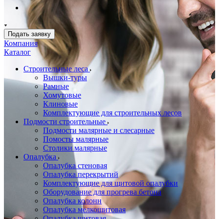
Подать заявку
Компания
Каталог
Строительные леса
Вышки-туры
Рамные
Хомутовые
Клиновые
Комплектующие для строительных лесов
Подмости строительные
Подмости малярные и слесарные
Помосты малярные
Столики малярные
Опалубка
Опалубка стеновая
Опалубка перекрытий
Комплектующие для щитовой опалубки
Оборудование для прогрева бетона
Опалубка колонн
Опалубка мелкощитовая
Опалубка щитовая