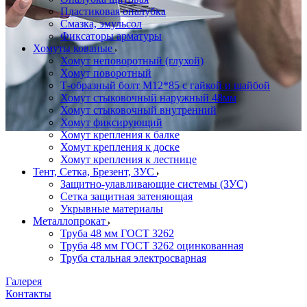
Пластиковая опалубка
Смазка, эмульсол
Фиксаторы арматуры
Хомуты кованые
Хомут неповоротный (глухой)
Хомут поворотный
Т-образный болт М12*85 с гайкой и шайбой
Хомут стыковочный наружный 48мм
Хомут стыковочный внутренний
Хомут фиксирующий
Хомут крепления к балке
Хомут крепления к доске
Хомут крепления к лестнице
Тент, Сетка, Брезент, ЗУС
Защитно-улавливающие системы (ЗУС)
Сетка защитная затеняющая
Укрывные материалы
Металлопрокат
Труба 48 мм ГОСТ 3262
Труба 48 мм ГОСТ 3262 оцинкованная
Труба стальная электросварная
Галерея
Контакты