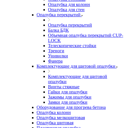
Опалубка для колонн
Опалубка для стен
Опалубка перекрытий
Опалубка перекрытий
Балка БДК
Объемная опалубка перекрытий CUP-
LOCK
Телескопические стойки
Треноги
Унивилки
Фанера
Комплектующие для щитовой опалубки
Комплектующие для щитовой
опалубки
Винты стяжные
Гайки для опалубки
Зажимы для опалубки
Замки для опалубки
Оборудование для прогрева бетона
Опалубка колонн
Опалубка мелкощитовая
Опалубка щитовая
Пластиковая опалубка