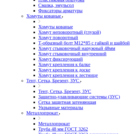
Смазка, эмульсол
Фиксаторы арматуры
Хомуты кованые
Хомуты кованые
Хомут неповоротный (глухой)
Хомут поворотный
Т-образный болт М12*85 с гайкой и шайбой
Хомут стыковочный наружный 48мм
Хомут стыковочный внутренний
Хомут фиксирующий
Хомут крепления к балке
Хомут крепления к доске
Хомут крепления к лестнице
Тент, Сетка, Брезент, ЗУС
Тент, Сетка, Брезент, ЗУС
Защитно-улавливающие системы (ЗУС)
Сетка защитная затеняющая
Укрывные материалы
Металлопрокат
Металлопрокат
Труба 48 мм ГОСТ 3262