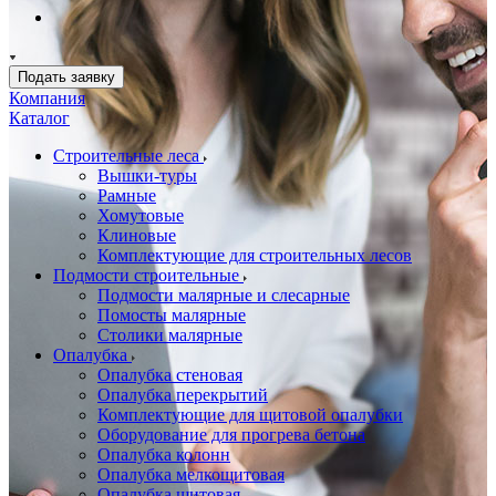
Подать заявку
Компания
Каталог
Строительные леса
Вышки-туры
Рамные
Хомутовые
Клиновые
Комплектующие для строительных лесов
Подмости строительные
Подмости малярные и слесарные
Помосты малярные
Столики малярные
Опалубка
Опалубка стеновая
Опалубка перекрытий
Комплектующие для щитовой опалубки
Оборудование для прогрева бетона
Опалубка колонн
Опалубка мелкощитовая
Опалубка щитовая