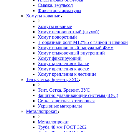
Смазка, эмульсол
Фиксаторы арматуры
Хомуты кованые
Хомуты кованые
Хомут неповоротный (глухой)
Хомут поворотный
Т-образный болт М12*85 с гайкой и шайбой
Хомут стыковочный наружный 48мм
Хомут стыковочный внутренний
Хомут фиксирующий
Хомут крепления к балке
Хомут крепления к доске
Хомут крепления к лестнице
Тент, Сетка, Брезент, ЗУС
Тент, Сетка, Брезент, ЗУС
Защитно-улавливающие системы (ЗУС)
Сетка защитная затеняющая
Укрывные материалы
Металлопрокат
Металлопрокат
Труба 48 мм ГОСТ 3262