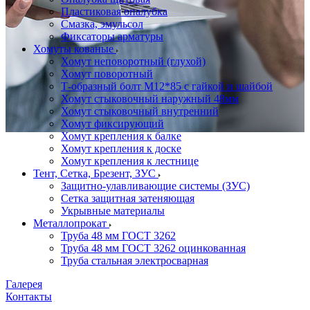
Пластиковая опалубка
Смазка, эмульсол
Фиксаторы арматуры
Хомуты кованые
Хомут неповоротный (глухой)
Хомут поворотный
Т-образный болт М12*85 с гайкой и шайбой
Хомут стыковочный наружный 48мм
Хомут стыковочный внутренний
Хомут фиксирующий
Хомут крепления к балке
Хомут крепления к доске
Хомут крепления к лестнице
Тент, Сетка, Брезент, ЗУС
Защитно-улавливающие системы (ЗУС)
Сетка защитная затеняющая
Укрывные материалы
Металлопрокат
Труба 48 мм ГОСТ 3262
Труба 48 мм ГОСТ 3262 оцинкованная
Труба стальная электросварная
Галерея
Контакты