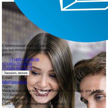
Строительные конструкции
для высотных и монолитных
работ
+7 (495) 765-80-00
+7 (495) 765-80-00
+7 (926) 690-29-79
Заказать звонок
E-mail
info@zavodsl.ru
Адрес
Московская область, г. Жуковский, ул. Мясищева, дом 1, офис
703 (Бизнес-центр "Чайка")
Режим работы
с 9:00 до 18:00 понедельник - пятница