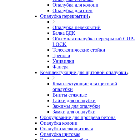
Опалубка для колонн
Опалубка для стен
Опалубка перекрытий
Опалубка перекрытий
Балка БДК
Объемная опалубка перекрытий CUP-
LOCK
Телескопические стойки
Треноги
Унивилки
Фанера
Комплектующие для щитовой опалубки
Комплектующие для щитовой
опалубки
Винты стяжные
Гайки для опалубки
Зажимы для опалубки
Замки для опалубки
Оборудование для прогрева бетона
Опалубка колонн
Опалубка мелкощитовая
Опалубка щитовая
Пластиковая опалубка