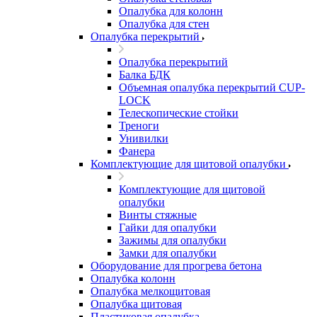
Опалубка для колонн
Опалубка для стен
Опалубка перекрытий
Опалубка перекрытий
Балка БДК
Объемная опалубка перекрытий CUP-
LOCK
Телескопические стойки
Треноги
Унивилки
Фанера
Комплектующие для щитовой опалубки
Комплектующие для щитовой
опалубки
Винты стяжные
Гайки для опалубки
Зажимы для опалубки
Замки для опалубки
Оборудование для прогрева бетона
Опалубка колонн
Опалубка мелкощитовая
Опалубка щитовая
Пластиковая опалубка