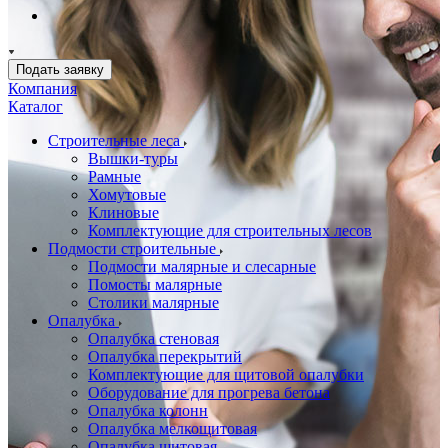
Подать заявку
Компания
Каталог
Строительные леса
Вышки-туры
Рамные
Хомутовые
Клиновые
Комплектующие для строительных лесов
Подмости строительные
Подмости малярные и слесарные
Помосты малярные
Столики малярные
Опалубка
Опалубка стеновая
Опалубка перекрытий
Комплектующие для щитовой опалубки
Оборудование для прогрева бетона
Опалубка колонн
Опалубка мелкощитовая
Опалубка щитовая