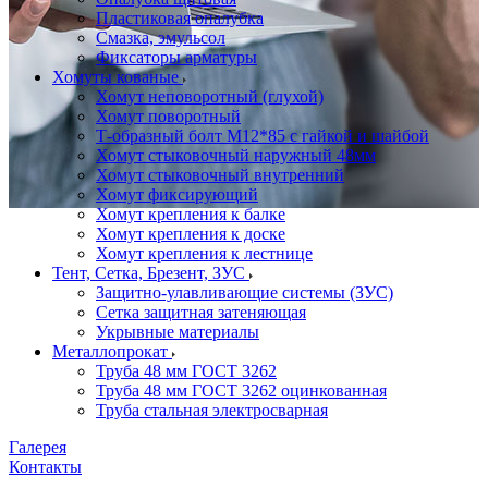
Пластиковая опалубка
Смазка, эмульсол
Фиксаторы арматуры
Хомуты кованые
Хомут неповоротный (глухой)
Хомут поворотный
Т-образный болт М12*85 с гайкой и шайбой
Хомут стыковочный наружный 48мм
Хомут стыковочный внутренний
Хомут фиксирующий
Хомут крепления к балке
Хомут крепления к доске
Хомут крепления к лестнице
Тент, Сетка, Брезент, ЗУС
Защитно-улавливающие системы (ЗУС)
Сетка защитная затеняющая
Укрывные материалы
Металлопрокат
Труба 48 мм ГОСТ 3262
Труба 48 мм ГОСТ 3262 оцинкованная
Труба стальная электросварная
Галерея
Контакты