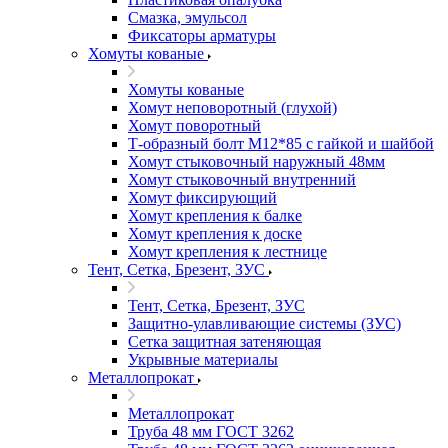
Смазка, эмульсол
Фиксаторы арматуры
Хомуты кованые
Хомуты кованые
Хомут неповоротный (глухой)
Хомут поворотный
Т-образный болт М12*85 с гайкой и шайбой
Хомут стыковочный наружный 48мм
Хомут стыковочный внутренний
Хомут фиксирующий
Хомут крепления к балке
Хомут крепления к доске
Хомут крепления к лестнице
Тент, Сетка, Брезент, ЗУС
Тент, Сетка, Брезент, ЗУС
Защитно-улавливающие системы (ЗУС)
Сетка защитная затеняющая
Укрывные материалы
Металлопрокат
Металлопрокат
Труба 48 мм ГОСТ 3262