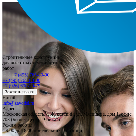
Строительные конструкции
для высотных и монолитных
работ
+7 (495) 765-80-00
+7 (495) 765-80-00
+7 (926) 690-29-79
Заказать звонок
E-mail
info@zavodsl.ru
Адрес
Московская область, г. Жуковский, ул. Мясищева, дом 1, офис
703 (Бизнес-центр "Чайка")
Режим работы
с 9:00 до 18:00 понедельник - пятница