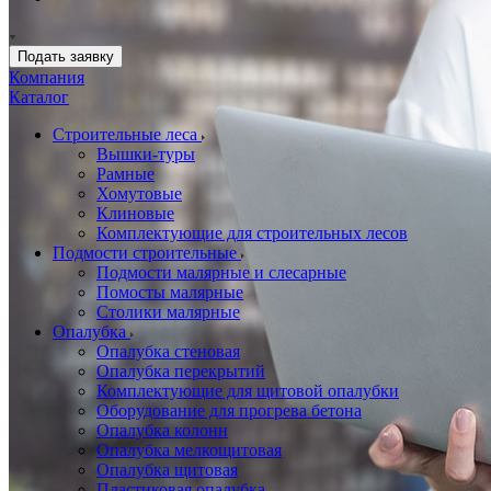
Подать заявку
Компания
Каталог
Строительные леса
Вышки-туры
Рамные
Хомутовые
Клиновые
Комплектующие для строительных лесов
Подмости строительные
Подмости малярные и слесарные
Помосты малярные
Столики малярные
Опалубка
Опалубка стеновая
Опалубка перекрытий
Комплектующие для щитовой опалубки
Оборудование для прогрева бетона
Опалубка колонн
Опалубка мелкощитовая
Опалубка щитовая
Пластиковая опалубка