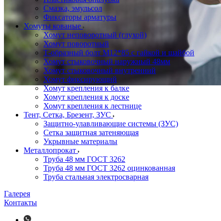
Смазка, эмульсол
Фиксаторы арматуры
Хомуты кованые
Хомут неповоротный (глухой)
Хомут поворотный
Т-образный болт М12*85 с гайкой и шайбой
Хомут стыковочный наружный 48мм
Хомут стыковочный внутренний
Хомут фиксирующий
Хомут крепления к балке
Хомут крепления к доске
Хомут крепления к лестнице
Тент, Сетка, Брезент, ЗУС
Защитно-улавливающие системы (ЗУС)
Сетка защитная затеняющая
Укрывные материалы
Металлопрокат
Труба 48 мм ГОСТ 3262
Труба 48 мм ГОСТ 3262 оцинкованная
Труба стальная электросварная
Галерея
Контакты